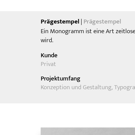
Prägestempel
|
Prägestempel
Ein Monogramm ist eine Art zeitloses
wird.
Kunde
Privat
Projektumfang
Konzeption und Gestaltung, Typogra